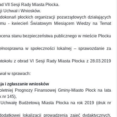
ad VII Sesji Rady Miasta Płocka.
ji Uchwał i Wniosków.
 dokonań płockich organizacji pozarządowych działających
zmu - kwiecień Światowym Miesiącem Wiedzy na Temat
i ocena stanu bezpieczeństwa publicznego w mieście Płocku
ełnosprawna w społeczności lokalnej – sprawozdanie za
rotokołu z obrad VI Sesji Rady Miasta Płocka z 28.03.2019
hwał w sprawach:
sja i zgłaszanie wniosków
oletniej Prognozy Finansowej Gminy-Miasto Płock na lata
 nr 145),
a Uchwałę Budżetową Miasta Płocka na rok 2019 (druk nr
odatkowej lokalizacji prowadzenia zajęć dydaktycznych,