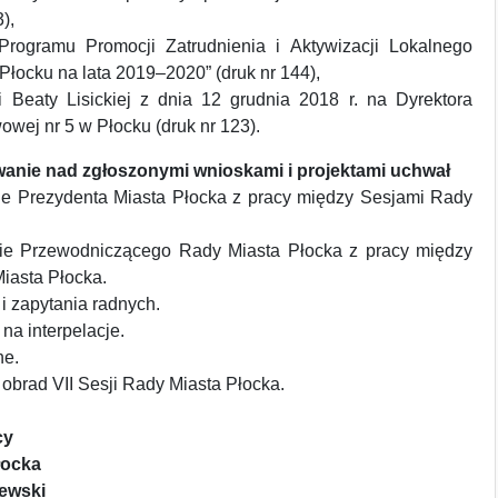
),
„Programu Promocji Zatrudnienia i Aktywizacji Lokalnego
łocku na lata 2019–2020” (druk nr 144),
i Beaty Lisickiej z dnia 12 grudnia 2018 r. na Dyrektora
wej nr 5 w Płocku (druk nr 123).
owanie nad zgłoszonymi wnioskami i projektami uchwał
e Prezydenta Miasta Płocka z pracy między Sesjami Rady
ie Przewodniczącego Rady Miasta Płocka z pracy między
iasta Płocka.
 i zapytania radnych.
na interpelacje.
ne.
obrad VII Sesji Rady Miasta Płocka.
cy
łocka
zewski