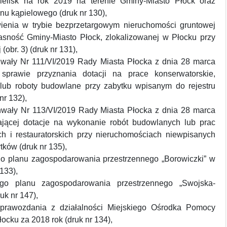
ielisk na rok 2019 na terenie Gminy-Miasto Płock oraz
nu kąpielowego (druk nr 130),
ienia w trybie bezprzetargowym nieruchomości gruntowej
asność Gminy-Miasto Płock, zlokalizowanej w Płocku przy
 (obr. 3) (druk nr 131),
wały Nr 111/VI/2019 Rady Miasta Płocka z dnia 28 marca
prawie przyznania dotacji na prace konserwatorskie,
e lub roboty budowlane przy zabytku wpisanym do rejestru
nr 132),
wały Nr 113/VI/2019 Rady Miasta Płocka z dnia 28 marca
ającej dotacje na wykonanie robót budowlanych lub prac
ch i restauratorskich przy nieruchomościach niewpisanych
tków (druk nr 135),
o planu zagospodarowania przestrzennego „Borowiczki” w
133),
go planu zagospodarowania przestrzennego „Swojska-
uk nr 147),
 sprawozdania z działalności Miejskiego Ośrodka Pomocy
ocku za 2018 rok (druk nr 134),