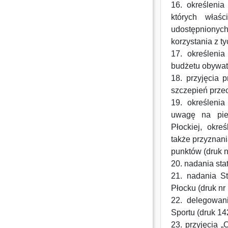
16. określenia
których właśc
udostępnionyc
korzystania z t
17. określenia
budżetu obywate
18. przyjęcia p
szczepień przec
19. określeni
uwagę na pie
Płockiej, okr
także przyznani
punktów (druk n
20. nadania sta
21. nadania S
Płocku (druk nr 
22. delegowan
Sportu (druk 14
23. przyjęcia 