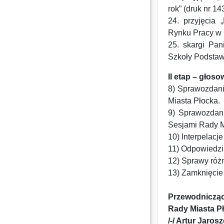
rok” (druk nr 143
24. przyjęcia 
Rynku Pracy w P
25. skargi Pan
Szkoły Podstawo
II etap – głos
8) Sprawozdani
Miasta Płocka.
9) Sprawozdan
Sesjami Rady M
10) Interpelacje
11) Odpowiedzi 
12) Sprawy róż
13) Zamknięcie 
Przewodniczą
Rady Miasta P
/-/ Artur Jaros