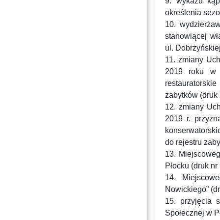
9. wykazu kąp
określenia sezo
10. wydzierżaw
stanowiącej wł
ul. Dobrzyńskiej
11. zmiany Uch
2019 roku w s
restauratorski
zabytków (druk 
12. zmiany Uch
2019 r. przyzn
konserwatorski
do rejestru zaby
13. Miejscoweg
Płocku (druk nr 
14. Miejscowe
Nowickiego” (dr
15. przyjęcia
Społecznej w Pł