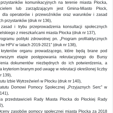
 przystanków komunikacyjnych na terenie miasta Płocka,
icielem lub zarządzającym jest Gmina-Miasto Płock,
h dla operatorów i przewoźników oraz warunków i zasad
ych przystanków (druk nr 136),
 zasad i trybu przeprowadzenia konsultacji społecznych
lskiego z mieszkańcami miasta Płocka (druk nr 137),
rogramu polityki zdrowotnej pn. „Program profilaktycznych
iw HPV w latach 2019-2021” (druk nr 138),
a kryteriów organu prowadzącego, które będą brane pod
rwszym etapie postępowania rekrutacyjnego do Bursy
eślenia dokumentów niezbędnych do ich potwierdzenia, a
a kryteriom branym pod uwagę w rekrutacji określonej liczby
r 139),
tutu Izbie Wytrzeźwień w Płocku (druk nr 140),
tatutu Domowi Pomocy Społecznej „Przyjaznych Serc” w
141),
ia przedstawicieli Rady Miasta Płocka do Płockiej Rady
2),
„Oceny zasobów pomocy społecznej miasta Płocka za 2018