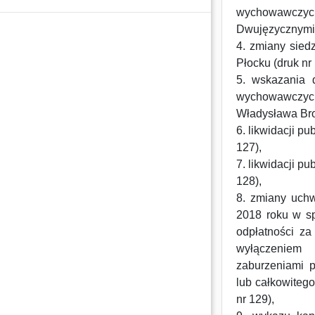
wychowawczyc
Dwujęzycznymi 
4. zmiany sied
Płocku (druk nr 
5. wskazania d
wychowawczyc
Władysława Bro
6. likwidacji p
127),
7. likwidacji p
128),
8. zmiany uchw
2018 roku w s
odpłatności za
wyłączeniem 
zaburzeniami 
lub całkowitego
nr 129),