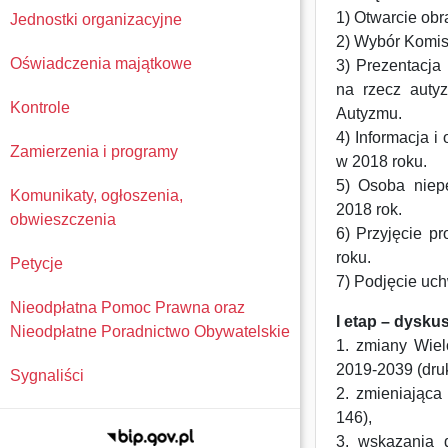
1) Otwarcie obr
Jednostki organizacyjne
2) Wybór Komis
Oświadczenia majątkowe
3) Prezentacja
na rzecz auty
Kontrole
Autyzmu.
4) Informacja 
Zamierzenia i programy
w 2018 roku.
5) Osoba niep
Komunikaty, ogłoszenia,
2018 rok.
obwieszczenia
6) Przyjęcie p
roku.
Petycje
7) Podjęcie uc
Nieodpłatna Pomoc Prawna oraz
I etap – dysku
Nieodpłatne Poradnictwo Obywatelskie
1. zmiany Wiel
2019-2039 (druk
Sygnaliści
2. zmieniając
146),
3. wskazania d