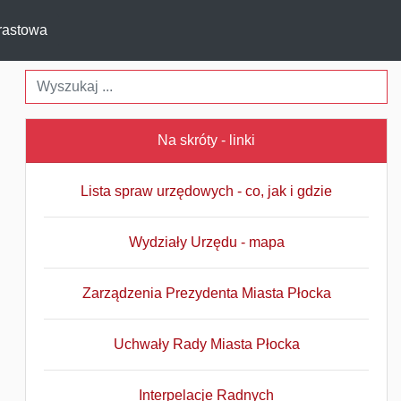
rastowa
Na skróty - linki
Lista spraw urzędowych - co, jak i gdzie
Wydziały Urzędu - mapa
Zarządzenia Prezydenta Miasta Płocka
Uchwały Rady Miasta Płocka
Interpelacje Radnych