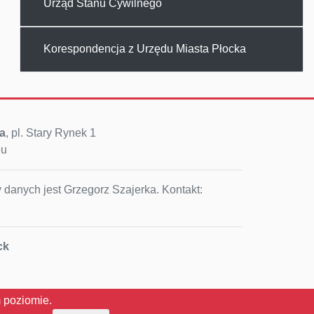
Urząd Stanu Cywilnego
Korespondencja z Urzędu Miasta Płocka
a
, pl. Stary Rynek 1
eu
 danych jest Grzegorz Szajerka. Kontakt:
ck
 poziomie.