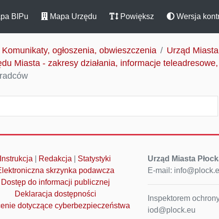
pa BIPu
Mapa Urzędu
Powiększ
Wersja kont
Komunikaty, ogłoszenia, obwieszczenia
Urząd Miasta
du Miasta - zakresy działania, informacje teleadresowe
oradców
Instrukcja
|
Redakcja
|
Statystyki
Urząd Miasta Płock
Elektroniczna skrzynka podawcza
E-mail: info@plock.
Dostęp do informacji publicznej
Deklaracja dostępności
Inspektorem ochrony
enie dotyczące cyberbezpieczeństwa
iod@plock.eu