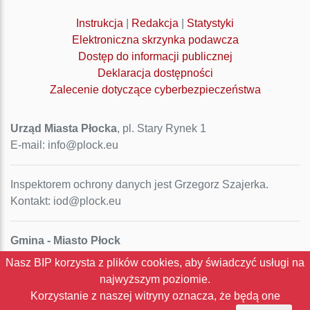
Instrukcja
|
Redakcja
|
Statystyki
Elektroniczna skrzynka podawcza
Dostęp do informacji publicznej
Deklaracja dostępności
Zalecenie dotyczące cyberbezpieczeństwa
Urząd Miasta Płocka
, pl. Stary Rynek 1
E-mail: info@plock.eu
Inspektorem ochrony danych jest Grzegorz Szajerka.
Kontakt: iod@plock.eu
Gmina - Miasto Płock
Pl. Stary Rynek 1
Nasz BIP korzysta z plików cookies, aby świadczyć usługi na
09-400 Płock
najwyższym poziomie.
NIP: 774-31-35-712
Korzystanie z naszej witryny oznacza, że będą one
Regon: 611016086