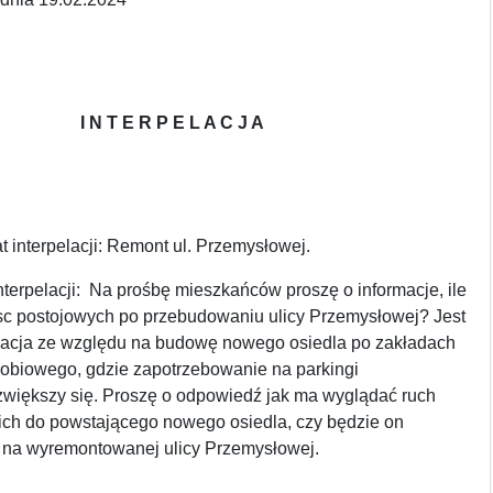
I N T E R P E L A C J A
 interpelacji:
Remont ul. Przemysłowej.
terpelacji:
Na prośbę mieszkańców proszę o informacje, ile
sc postojowych po przebudowaniu ulicy Przemysłowej? Jest
ormacja ze względu na budowę nowego osiedla po zakładach
robiowego, gdzie zapotrzebowanie na parkingi
większy się. Proszę o odpowiedź jak ma wyglądać ruch
ich do powstającego nowego osiedla, czy będzie on
ż na wyremontowanej ulicy Przemysłowej.