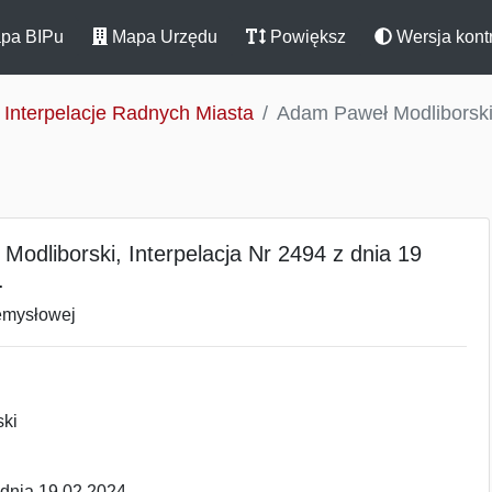
pa BIPu
Mapa Urzędu
Powiększ
Wersja kont
Interpelacje Radnych Miasta
Adam Paweł Modliborski,
odliborski, Interpelacja Nr 2494 z dnia 19
.
emysłowej
ki
a 19.02.2024