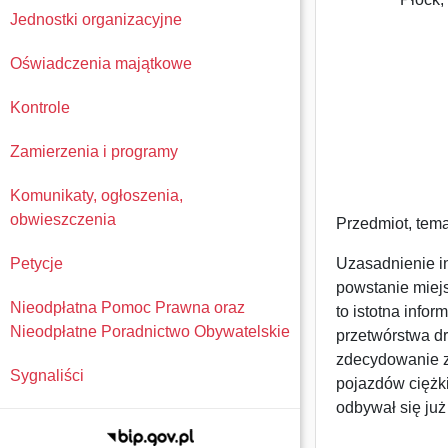
Jednostki organizacyjne
Oświadczenia majątkowe
Kontrole
Zamierzenia i programy
Komunikaty, ogłoszenia,
obwieszczenia
Przedmiot, temat
Petycje
Uzasadnienie in
powstanie miej
Nieodpłatna Pomoc Prawna oraz
to istotna inf
Nieodpłatne Poradnictwo Obywatelskie
przetwórstwa d
zdecydowanie z
Sygnaliści
pojazdów ciężk
odbywał się ju