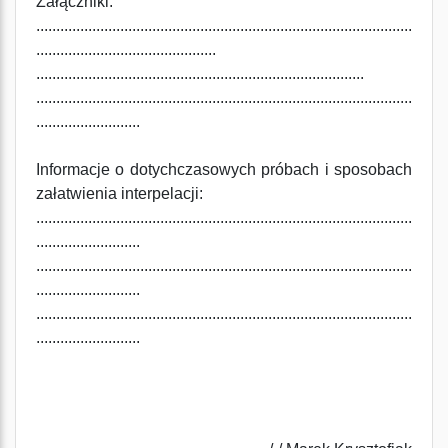
Załączniki:
..............................................................................................
.............................................
..................................................................................
..............................................................................................
..........................
Informacje o dotychczasowych próbach i sposobach
załatwienia interpelacji:
..............................................................................................
..........................
..............................................................................................
..........................
..............................................................................................
..........................