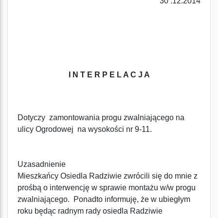
30 .12.2014
I N T E R P E L A C J A
Dotyczy zamontowania progu zwalniającego na
ulicy Ogrodowej na wysokości nr 9-11.
Uzasadnienie
Mieszkańcy Osiedla Radziwie zwrócili się do mnie z
prośbą o interwencję w sprawie montażu w/w progu
zwalniającego. Ponadto informuję, że w ubiegłym
roku będąc radnym rady osiedla Radziwie