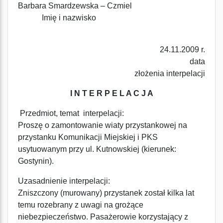
Barbara Smardzewska – Czmiel
Imię i nazwisko
24.11.2009 r.
data
złożenia interpelacji
I N T E R P E L A C J A
Przedmiot, temat interpelacji:
Proszę o zamontowanie wiaty przystankowej na
przystanku Komunikacji Miejskiej i PKS
usytuowanym przy ul. Kutnowskiej (kierunek:
Gostynin).
Uzasadnienie interpelacji:
Zniszczony (murowany) przystanek został kilka lat
temu rozebrany z uwagi na grożące
niebezpieczeństwo. Pasażerowie korzystający z