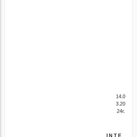
14.0
3.20
24r.
I N T E