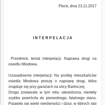
Płock, dnia 23.11.2017
I N T E R P E L A C J A
Przedmiot, temat interpelacji: Naprawa drogi na
osiedlu Miodowa.
Uzasadnienie interpelacji: Na prośbę mieszkańców
osiedla Miodowa proszę o naprawę drogi, która
znajduje się przy garażach na ulicy Bartniczej.
Droga zostawała w tym roku utwardzona, niestety
szybko powróciła do pierwotnego, fatalnego stanu.
Pojawiło się wiele nierówności i dziur, w których stoi