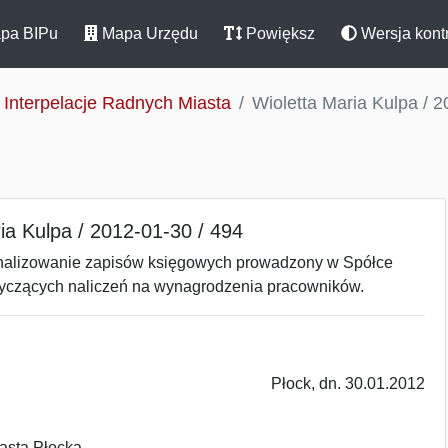
pa BIPu
Mapa Urzędu
Powiększ
Wersja kont
Interpelacje Radnych Miasta
Wioletta Maria Kulpa / 2
ia Kulpa / 2012-01-30 / 494
nalizowanie zapisów księgowych prowadzony w Spółce
tyczących naliczeń na wynagrodzenia pracowników.
Płock, dn. 30.01.2012
asta Płocka