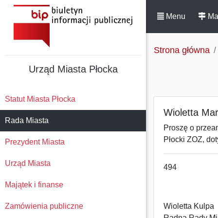
Menu
Ma
Strona główna
Urząd Miasta Płocka
Statut Miasta Płocka
Wioletta Mar
Rada Miasta
Proszę o przea
Płocki ZOZ, do
Prezydent Miasta
Urząd Miasta
494
Majątek i finanse
Zamówienia publiczne
Wioletta Kulpa
Radna Rady Mi