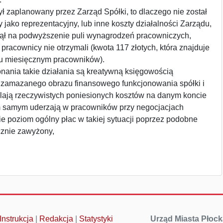
ył zaplanowany przez Zarząd Spółki, to dlaczego nie został
 jako reprezentacyjny, lub inne koszty działalności Zarządu,
nął na podwyższenie puli wynagrodzeń pracowniczych,
o pracownicy nie otrzymali (kwota 117 złotych, która znajduje
niu miesięcznym pracowników).
ania takie działania są kreatywną księgowością
zamazanego obrazu finansowego funkcjonowania spółki i
dlają rzeczywistych poniesionych kosztów na danym koncie
 samym uderzają w pracowników przy negocjacjach
e poziom ogólny płac w takiej sytuacji poprzez podobne
cznie zawyżony,
Instrukcja
|
Redakcja
|
Statystyki
Urząd Miasta Płock