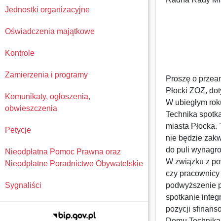
Jednostki organizacyjne
Oświadczenia majątkowe
Kontrole
Zamierzenia i programy
Proszę o przea
Płocki ZOZ, do
Komunikaty, ogłoszenia,
W ubiegłym rok
obwieszczenia
Technika spotka
miasta Płocka.
Petycje
nie będzie zakw
do puli wynagr
Nieodpłatna Pomoc Prawna oraz
W związku z po
Nieodpłatne Poradnictwo Obywatelskie
czy pracownicy
Sygnaliści
podwyższenie p
spotkanie integ
pozycji sfinan
Domu Technika