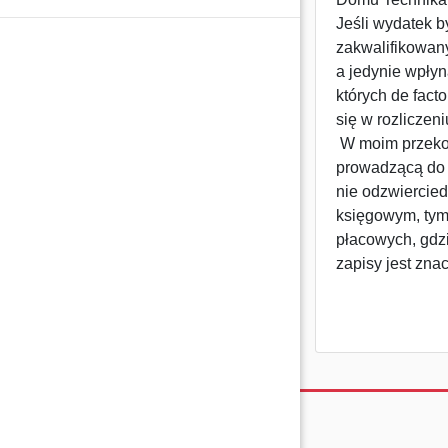
Jeśli wydatek b
zakwalifikowany
a jedynie wpły
których de fact
się w rozlicze
W moim przekon
prowadzącą do 
nie odzwiercie
księgowym, tym
płacowych, gdzi
zapisy jest zna