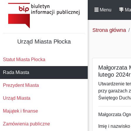
Menu
Ma
Strona główna
Urząd Miasta Płocka
Statut Miasta Płocka
Małgorzata M
Rada Miasta
lutego 2024r
Utwardzenie te
Prezydent Miasta
przy garażach z
Świętego Duch
Urząd Miasta
Majątek i finanse
Małgorzata Ogr
Zamówienia publiczne
Imię i nazwisko