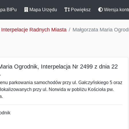
pa BIPu
Mapa Urzędu
Powiększ
Wersja kont
Interpelacje Radnych Miasta
Małgorzata Maria Ogrodni
aria Ogrodnik, Interpelacja Nr 2499 z dnia 22
.
renu parkowania samochodów przy ul. Gałczyńskiego 5 oraz
lokalizowanych przy ul. Norwida w pobliżu Kościoła pw.
a.
odnik