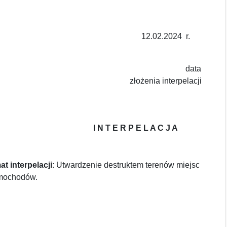
12.02.2024
r.
data
złożenia interpelacji
N T E R P E L A C J A
t interpelacji
: Utwardzenie destruktem terenów miejsc
mochodów.