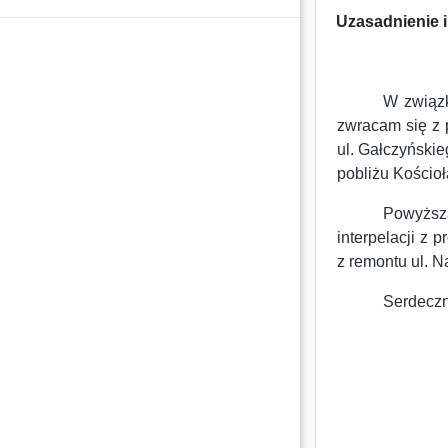
Uzasadnienie i
W związk
zwracam się z 
ul. Gałczyńskie
pobliżu Kościo
Powyższa
interpelacji z 
z remontu ul. N
Serdeczn