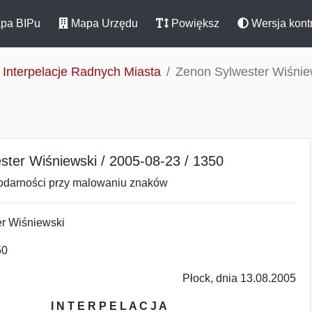
pa BIPu
Mapa Urzędu
Powiększ
Wersja kont
Interpelacje Radnych Miasta
Zenon Sylwester Wiśniew
ster Wiśniewski / 2005-08-23 / 1350
odarności przy malowaniu znaków
r Wiśniewski
50
Płock, dnia 13.08.2005
I N T E R P E L A C J A