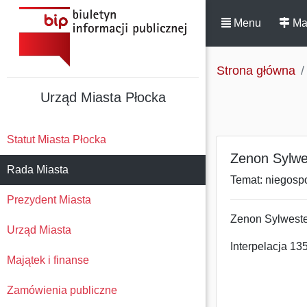
Menu
Ma
Strona główna
Urząd Miasta Płocka
Statut Miasta Płocka
Zenon Sylwe
Rada Miasta
Temat: niegosp
Prezydent Miasta
Zenon Sylweste
Urząd Miasta
Interpelacja 13
Majątek i finanse
Zamówienia publiczne