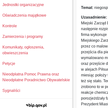
Jednostki organizacyjne
Temat:
niegosp
Oświadczenia majątkowe
Uzasadnienie:
Miejski Zarząd 
Kontrole
następnie rozpi
firma wykonuje
Zamierzenia i programy
Miejskiego Zar
przez co malow
Komunikaty, ogłoszenia,
przejścia dla p
obwieszczenia
wymalowano mię
Petycje
oraz przejście d
w alejach Piłsu
Nieodpłatna Pomoc Prawna oraz
miesiąc położy 
Nieodpłatne Poradnictwo Obywatelskie
też się stało. 
zrobiono to w p
Sygnaliści
reakcje chemicz
porozjeżdżały f
Prezydent Miast