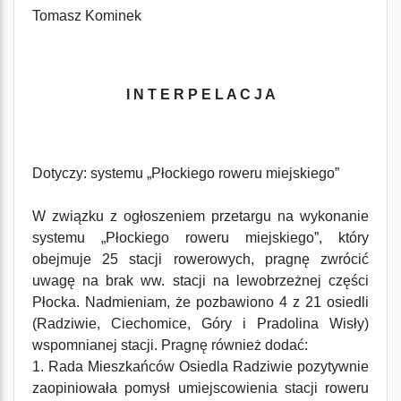
Tomasz Kominek
I N T E R P E L A C J A
Dotyczy: systemu „Płockiego roweru miejskiego”
W związku z ogłoszeniem przetargu na wykonanie
systemu „Płockiego roweru miejskiego”, który
obejmuje 25 stacji rowerowych, pragnę zwrócić
uwagę na brak ww. stacji na lewobrzeżnej części
Płocka. Nadmieniam, że pozbawiono 4 z 21 osiedli
(Radziwie, Ciechomice, Góry i Pradolina Wisły)
wspomnianej stacji. Pragnę również dodać:
1. Rada Mieszkańców Osiedla Radziwie pozytywnie
zaopiniowała pomysł umiejscowienia stacji roweru