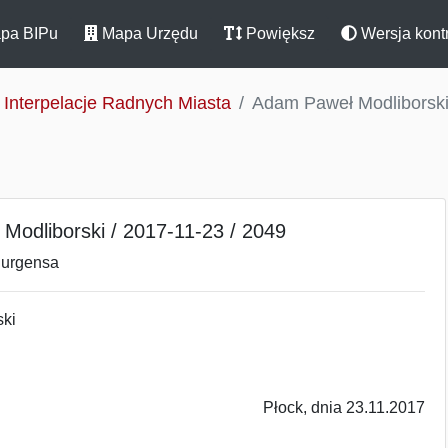
pa BIPu
Mapa Urzędu
Powiększ
Wersja kont
Interpelacje Radnych Miasta
Adam Paweł Modliborski
Modliborski / 2017-11-23 / 2049
Jurgensa
ki
Płock, dnia 23.11.2017