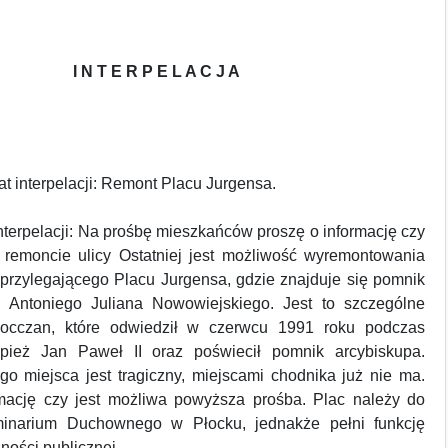
I N T E R P E L A C J A
t interpelacji: Remont Placu Jurgensa.
terpelacji: Na prośbę mieszkańców proszę o informację czy
 remoncie ulicy Ostatniej jest możliwość wyremontowania
 przylegającego Placu Jurgensa, gdzie znajduje się pomnik
a Antoniego Juliana Nowowiejskiego. Jest to szczególne
łocczan, które odwiedził w czerwcu 1991 roku podczas
apież Jan Paweł II oraz poświecił pomnik arcybiskupa.
go miejsca jest tragiczny, miejscami chodnika już nie ma.
mację czy jest możliwa powyższa prośba. Plac należy do
narium Duchownego w Płocku, jednakże pełni funkcję
ności publicznej.