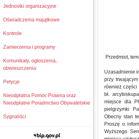
Jednostki organizacyjne
Oświadczenia majątkowe
Kontrole
Zamierzenia i programy
Przedmiot, tema
Komunikaty, ogłoszenia,
obwieszczenia
Uzasadnienie in
przy trwającym
Petycje
również części
bł. arcybiskup
Nieodpłatna Pomoc Prawna oraz
miejsce dla P
Nieodpłatne Poradnictwo Obywatelskie
pielgrzymki P
Sygnaliści
Obecny stan te
Proszę o infor
Wyższego Semi
miejsca użytecz