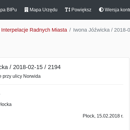
pa BIPu
Mapa Urzędu
Powiększ
Wersja kont
Interpelacje Radnych Miasta
Iwona Jóźwicka / 2018-0
cka / 2018-02-15 / 2194
e przy ulicy Norwida
a
 Płocka
Płock, 15.02.2018 r.