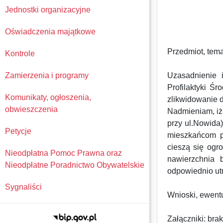
Jednostki organizacyjne
Oświadczenia majątkowe
Przedmiot, temat
Kontrole
Zamierzenia i programy
Uzasadnienie i
Profilaktyki Ś
Komunikaty, ogłoszenia,
zlikwidowanie d
obwieszczenia
Nadmieniam, iż 
przy ul.Nowida
Petycje
mieszkańcom p
cieszą się ogr
Nieodpłatna Pomoc Prawna oraz
nawierzchnia 
Nieodpłatne Poradnictwo Obywatelskie
odpowiednio ut
Sygnaliści
Wnioski, ewent
Załączniki: brak