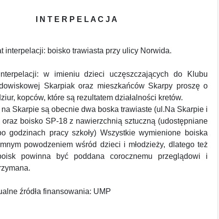
I N T E R P E L A C J A
 interpelacji: boisko trawiasta przy ulicy Norwida.
nterpelacji: w imieniu dzieci uczęszczających do Klubu
rodowiskowej Skarpiak oraz mieszkańców Skarpy proszę o
ziur, kopców, które są rezultatem działalności kretów.
na Skarpie są obecnie dwa boska trawiaste (ul.Na Skarpie i
) oraz boisko SP-18 z nawierzchnią sztuczną (udostępniane
o godzinach pracy szkoły) Wszystkie wymienione boiska
omnym powodzeniem wśród dzieci i młodzieży, dlatego też
boisk powinna być poddana corocznemu przeglądowi i
rzymana.
ualne źródła finansowania: UMP