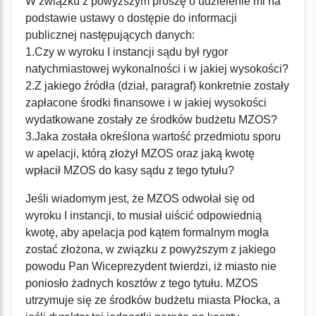
W związku z powyższym proszę o udzielenie mi na
podstawie ustawy o dostępie do informacji
publicznej następujących danych:
1.Czy w wyroku I instancji sądu był rygor
natychmiastowej wykonalności i w jakiej wysokości?
2.Z jakiego źródła (dział, paragraf) konkretnie zostały
zapłacone środki finansowe i w jakiej wysokości
wydatkowane zostały ze środków budżetu MZOS?
3.Jaka została określona wartość przedmiotu sporu
w apelacji, którą złożył MZOS oraz jaką kwotę
wpłacił MZOS do kasy sądu z tego tytułu?
Jeśli wiadomym jest, że MZOS odwołał się od
wyroku I instancji, to musiał uiścić odpowiednią
kwotę, aby apelacja pod kątem formalnym mogła
zostać złożona, w związku z powyższym z jakiego
powodu Pan Wiceprezydent twierdzi, iż miasto nie
poniosło żadnych kosztów z tego tytułu. MZOS
utrzymuje się ze środków budżetu miasta Płocka, a