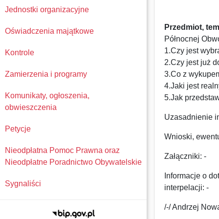
Jednostki organizacyjne
Przedmiot, tema
Oświadczenia majątkowe
Północnej Obwo
1.Czy jest wybr
Kontrole
2.Czy jest już
Zamierzenia i programy
3.Co z wykupem
4.Jaki jest real
Komunikaty, ogłoszenia,
5.Jak przedsta
obwieszczenia
Uzasadnienie in
Petycje
Wnioski, ewentu
Nieodpłatna Pomoc Prawna oraz
Załączniki: -
Nieodpłatne Poradnictwo Obywatelskie
Informacje o d
Sygnaliści
interpelacji: -
/-/ Andrzej No