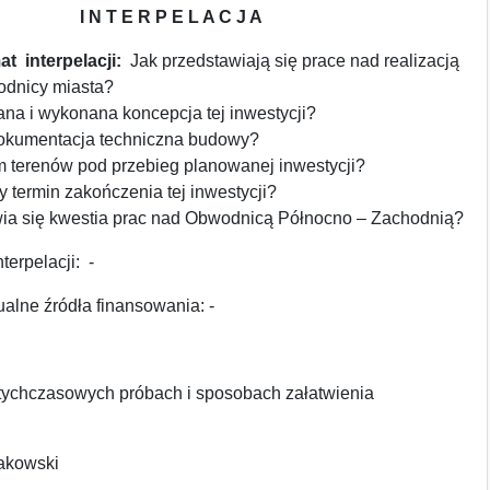
I N T E R P E L A C J A
t interpelacji:
Jak przedstawiają się prace nad realizacją
dnicy miasta?
ana i wykonana koncepcja tej inwestycji?
 dokumentacja techniczna budowy?
 terenów pod przebieg planowanej inwestycji?
ny termin zakończenia tej inwestycji?
wia się kwestia prac nad Obwodnicą Północno – Zachodnią?
terpelacji: -
alne źródła finansowania: -
otychczasowych próbach i sposobach załatwienia
wakowski