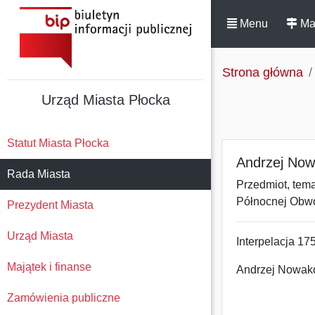
Menu
Ma
Strona główna
Urząd Miasta Płocka
Statut Miasta Płocka
Andrzej Now
Rada Miasta
Przedmiot, temat
Północnej Obwo
Prezydent Miasta
Urząd Miasta
Interpelacja 17
Majątek i finanse
Andrzej Nowak
Zamówienia publiczne