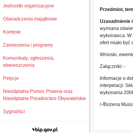
Jednostki organizacyjne
Przedmiot, tema
Oświadczenia majątkowe
Uzasadnienie i
wymiana oświetl
Kontrole
wykonawca. W o
ofert miało być 
Zamierzenia i programy
Wnioski, ewentu
Komunikaty, ogłoszenia,
obwieszczenia
Załączniki: -
Petycje
Informacje o d
interpelacji: S
Nieodpłatna Pomoc Prawna oraz
wykonania 2006 
Nieodpłatne Poradnictwo Obywatelskie
/-/Bożena Musia
Sygnaliści