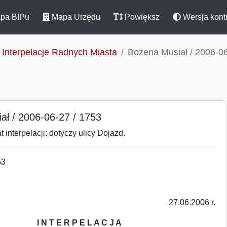
pa BIPu
Mapa Urzędu
Powiększ
Wersja kont
Interpelacje Radnych Miasta
Bożena Musiał / 2006-06
ał / 2006-06-27 / 1753
 interpelacji: dotyczy ulicy Dojazd.
53
27.06.2006 r.
I N T E R P E L A C J A