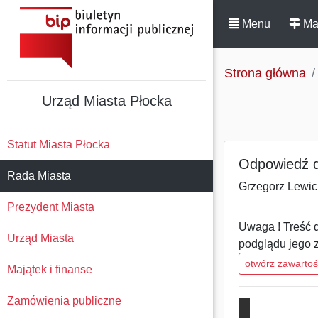
Menu
Ma
Strona główna
Urząd Miasta Płocka
Statut Miasta Płocka
Odpowiedź do
Rada Miasta
Grzegorz Lewick
Prezydent Miasta
Uwaga ! Treść d
Urząd Miasta
podglądu jego 
otwórz zawarto
Majątek i finanse
Zamówienia publiczne