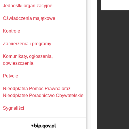
Jednostki organizacyjne
Oświadczenia majątkowe
Kontrole
Zamierzenia i programy
Komunikaty, ogłoszenia,
obwieszczenia
Petycje
Nieodpłatna Pomoc Prawna oraz
Nieodpłatne Poradnictwo Obywatelskie
Sygnaliści