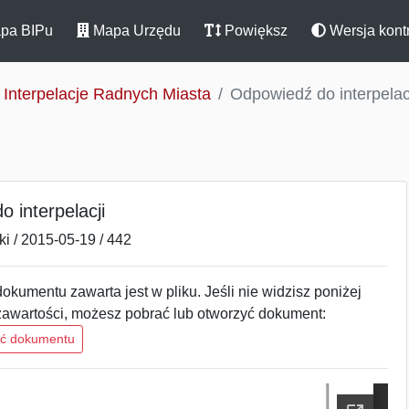
pa BIPu
Mapa Urzędu
Powiększ
Wersja kont
Interpelacje Radnych Miasta
Odpowiedź do interpelac
 interpelacji
i / 2015-05-19 / 442
okumentu zawarta jest w pliku. Jeśli nie widzisz poniżej
zawartości, możesz pobrać lub otworzyć dokument:
ść dokumentu