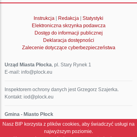
Instrukcja
|
Redakcja
|
Statystyki
Elektroniczna skrzynka podawcza
Dostęp do informacji publicznej
Deklaracja dostępności
Zalecenie dotyczące cyberbezpieczeństwa
Urząd Miasta Płocka
, pl. Stary Rynek 1
E-mail: info@plock.eu
Inspektorem ochrony danych jest Grzegorz Szajerka.
Kontakt: iod@plock.eu
Gmina - Miasto Płock
Pl. Stary Rynek 1
Nasz BIP korzysta z plików cookies, aby świadczyć usługi na
09-400 Płock
najwyższym poziomie.
NIP: 774-31-35-712