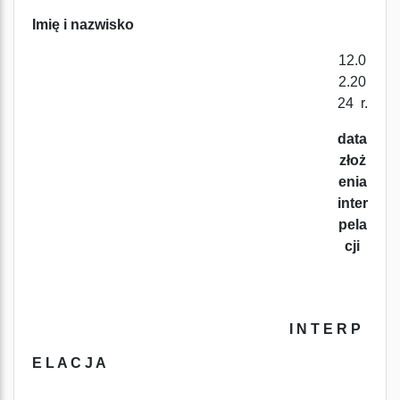
Imię i nazwisko
12.0
2.20
24
r.
data
złoż
enia
inter
pela
cji
I N T E R P
E L A C J A