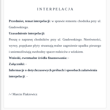
I N T E R P E L A C J A
Przedmiot, temat interpelacji:
w sprawie remontu chodnika przy ul.
Gradowskiego.
Uzasadnienie interpelacji:
Proszę o naprawę chodników przy ul. Gradowskiego. Nierówności,
wyrwy, popękane płyty stwarzają realne zagrożenie upadku pieszego
i uniemożliwiają swobodny spacer rodziców z wózkiem.
Wnioski, ewentualne źródła finansowania:
-
Załączniki:
-
Informacje o dotychczasowych próbach i sposobach załatwienia
interpelacji
: -
/-/ Marcin Flakiewicz