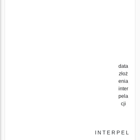
data
złoż
enia
inter
pela
cji
I N T E R P E L