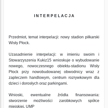
I N T E R P E L A C J A
Przedmiot, temat interpelacji: nowy stadion piłkarski
Wisły Płock.
Uzasadnienie interpelacji: w imieniu swoim i
Stowarzyszenia Kukiz15 wnioskuje o wybudowanie
nowego, nowoczesnego obiektu-stadionu Wisły
Płock przy nowobudowanej obwodnicy wraz z
zapleczem handlowym, centrum rozrywkowym dla
dzieci i dorosłych oraz parkingami.
Wnioski, ewentualne źródła finansowania:
stworzenie możliwości zarobkowych spółce
miejskiej, UMP