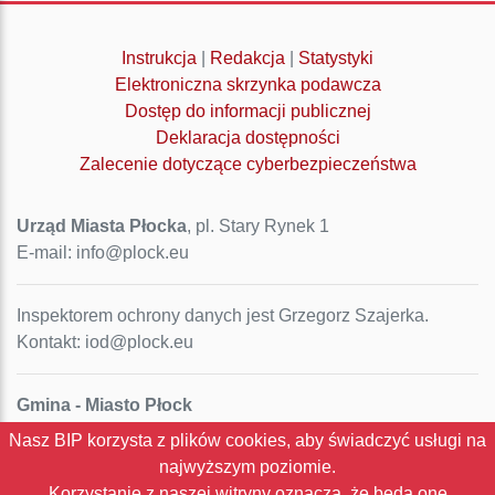
Instrukcja
|
Redakcja
|
Statystyki
Elektroniczna skrzynka podawcza
Dostęp do informacji publicznej
Deklaracja dostępności
Zalecenie dotyczące cyberbezpieczeństwa
Urząd Miasta Płocka
, pl. Stary Rynek 1
E-mail: info@plock.eu
Inspektorem ochrony danych jest Grzegorz Szajerka.
Kontakt: iod@plock.eu
Gmina - Miasto Płock
Pl. Stary Rynek 1
Nasz BIP korzysta z plików cookies, aby świadczyć usługi na
09-400 Płock
najwyższym poziomie.
NIP: 774-31-35-712
Korzystanie z naszej witryny oznacza, że będą one