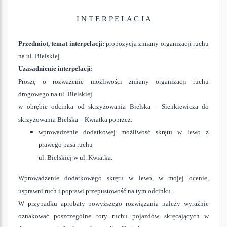
I N T E R P E L A C J A
Przedmiot, temat interpelacji:
propozycja zmiany organizacji ruchu
na ul. Bielskiej.
Uzasadnienie interpelacji:
Proszę o rozważenie możliwości zmiany organizacji ruchu
drogowego na ul. Bielskiej
w obrębie odcinka od skrzyżowania Bielska – Sienkiewicza do
skrzyżowania Bielska – Kwiatka poprzez:
wprowadzenie dodatkowej możliwość skrętu w lewo z
prawego pasa ruchu
ul. Bielskiej w ul. Kwiatka.
Wprowadzenie dodatkowego skrętu w lewo, w mojej ocenie,
usprawni ruch i poprawi przepustowość na tym odcinku.
W przypadku aprobaty powyższego rozwiązania należy wyraźnie
oznakować poszczególne tory ruchu pojazdów skręcających w