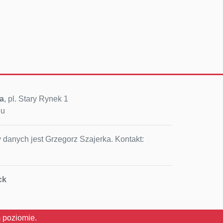
a
, pl. Stary Rynek 1
eu
 danych jest Grzegorz Szajerka. Kontakt:
ck
 poziomie.