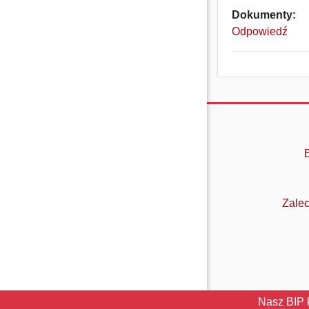
Dokumenty:
Odpowiedź
Zalec
Nasz BIP 