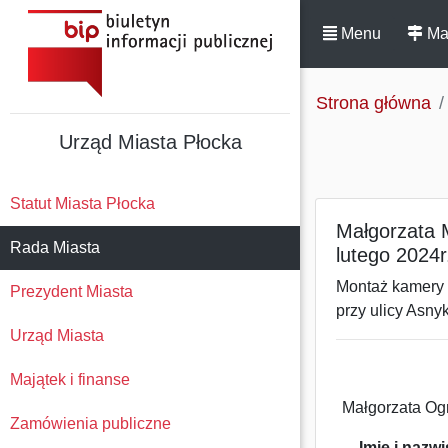
Menu
Ma
Strona główna
Urząd Miasta Płocka
Statut Miasta Płocka
Małgorzata M
Rada Miasta
lutego 2024r
Montaż kamery 
Prezydent Miasta
przy ulicy Asny
Urząd Miasta
Majątek i finanse
Małgorzata Og
Zamówienia publiczne
Imię i nazw