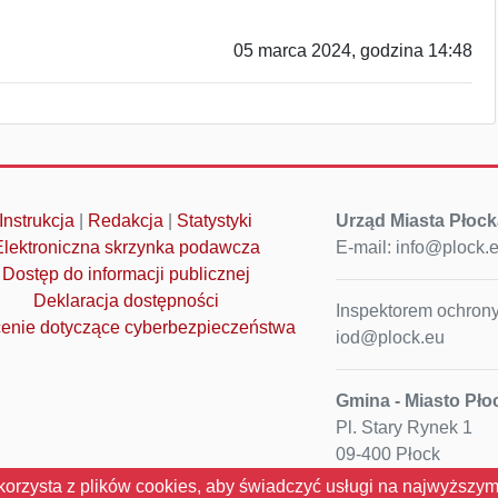
05 marca 2024, godzina 14:48
Instrukcja
|
Redakcja
|
Statystyki
Urząd Miasta Płock
Elektroniczna skrzynka podawcza
E-mail: info@plock.
Dostęp do informacji publicznej
Deklaracja dostępności
Inspektorem ochrony
enie dotyczące cyberbezpieczeństwa
iod@plock.eu
Gmina - Miasto Pło
Pl. Stary Rynek 1
09-400 Płock
NIP: 774-31-35-712
korzysta z plików cookies, aby świadczyć usługi na najwyższym