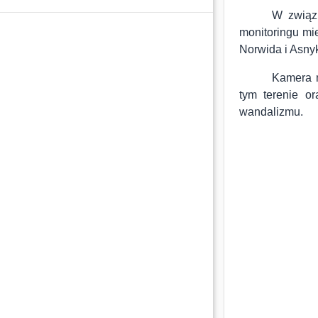
W związ
monitoringu mi
Norwida i Asny
Kamera m
tym terenie o
wandalizmu.