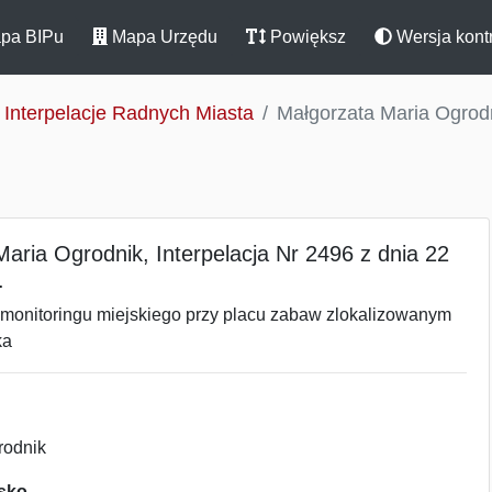
pa BIPu
Mapa Urzędu
Powiększ
Wersja kont
Interpelacje Radnych Miasta
Małgorzata Maria Ogrodni
aria Ogrodnik, Interpelacja Nr 2496 z dnia 22
.
monitoringu miejskiego przy placu zabaw zlokalizowanym
ka
rodnik
isko