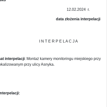
12.02.2024
r.
data złożenia interpelacji
 E R P E L A C J A
t interpelacji
: Montaż kamery monitoringu miejskiego przy
okalizowanym przy ulicy Asnyka.
nterpelacji: