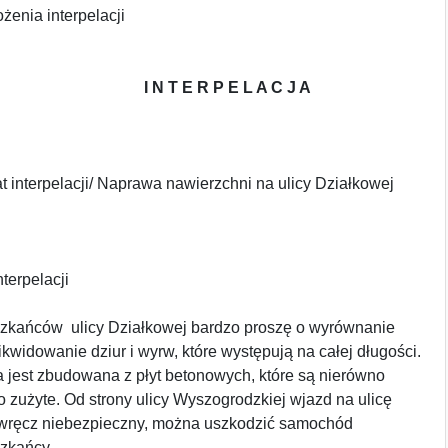
a interpelacji
I N T E R P E L A C J A
t interpelacji/ Naprawa nawierzchni na ulicy Działkowej
terpelacji
zkańców ulicy Działkowej bardzo proszę o wyrównanie
likwidowanie dziur i wyrw, które występują na całej długości.
 jest zbudowana z płyt betonowych, które są nierówno
o zużyte. Od strony ulicy Wyszogrodzkiej wjazd na ulicę
 wręcz niebezpieczny, można uszkodzić samochód
zkańcy.