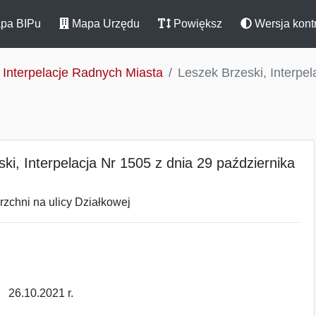
pa BIPu
Mapa Urzędu
Powiększ
Wersja kont
Interpelacje Radnych Miasta
Leszek Brzeski, Interpel
ki, Interpelacja Nr 1505 z dnia 29 października
zchni na ulicy Działkowej
2021 r.