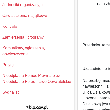
data złożeni
Jednostki organizacyjne
Oświadczenia majątkowe
Kontrole
Zamierzenia i programy
Przedmiot, tema
Komunikaty, ogłoszenia,
obwieszczenia
Petycje
Uzasadnienie in
Nieodpłatna Pomoc Prawna oraz
Na prośbę mies
Nieodpłatne Poradnictwo Obywatelskie
nawierzchni i z
Sygnaliści
Ulica Działkowa
ułożone i bardz
Działkową jest
komentują mies