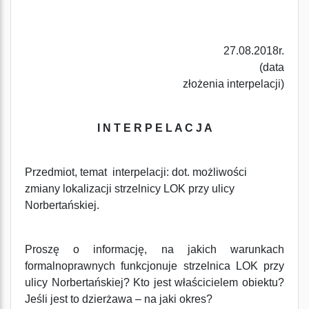
27.08.2018r.
(data
złożenia interpelacji)
I N T E R P E L A C J A
Przedmiot, temat interpelacji: dot. możliwości
zmiany lokalizacji strzelnicy LOK przy ulicy
Norbertańskiej.
Proszę o informację, na jakich warunkach
formalnoprawnych funkcjonuje strzelnica LOK przy
ulicy Norbertańskiej? Kto jest właścicielem obiektu?
Jeśli jest to dzierżawa – na jaki okres?