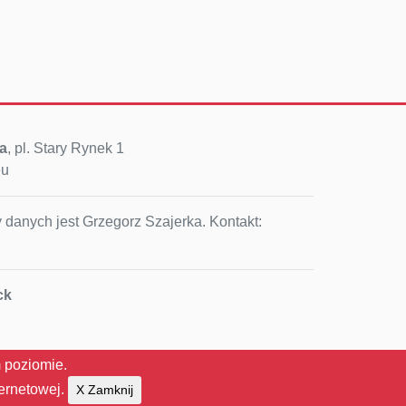
a
, pl. Stary Rynek 1
eu
 danych jest Grzegorz Szajerka. Kontakt:
ck
 poziomie.
ternetowej.
X Zamknij