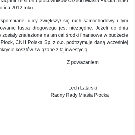
aracjami ze stronu pracowników Urzędu Miasta Płocka miało
końca 2012 roku.
spomnianej ulicy zwiększył się ruch samochodowy i tym
wanie lustra drogowego jest niezbędne. Jeżeli do dnia
e zostały znalezione na ten cel środki finansowe w budżecie
 Płock, CNH Polska Sp. z o.o. podtrzymuje daną wcześniej
okrycie kosztów związane z tą inwestycją.
Z poważaniem
Lech Latarski
Radny Rady Miasta Płocka