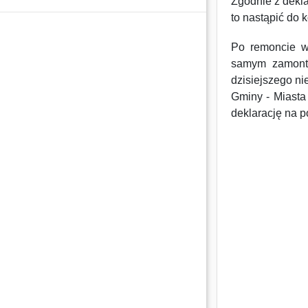
Zgodnie z dekl
to nastąpić do 
Po remoncie w
samym zamonto
dzisiejszego ni
Gminy - Miasta
deklarację na p