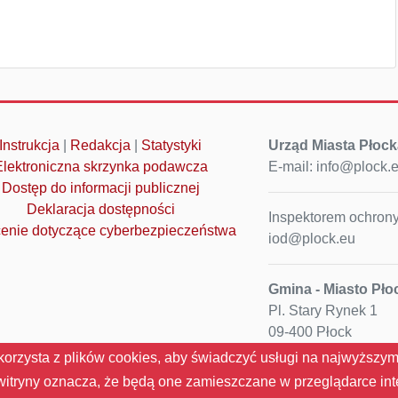
Instrukcja
|
Redakcja
|
Statystyki
Urząd Miasta Płock
Elektroniczna skrzynka podawcza
E-mail: info@plock.
Dostęp do informacji publicznej
Deklaracja dostępności
Inspektorem ochrony
enie dotyczące cyberbezpieczeństwa
iod@plock.eu
Gmina - Miasto Pło
Pl. Stary Rynek 1
09-400 Płock
NIP: 774-31-35-712
korzysta z plików cookies, aby świadczyć usługi na najwyższym
Regon: 611016086
 witryny oznacza, że będą one zamieszczane w przeglądarce in