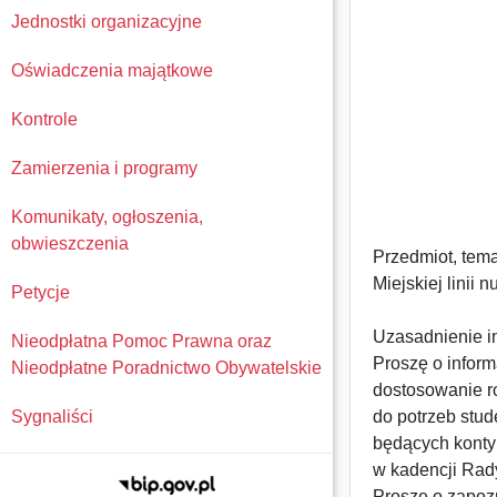
Jednostki organizacyjne
Oświadczenia majątkowe
Kontrole
Zamierzenia i programy
Komunikaty, ogłoszenia,
obwieszczenia
Przedmiot, tema
Miejskiej linii 
Petycje
Uzasadnienie in
Nieodpłatna Pomoc Prawna oraz
Proszę o inform
Nieodpłatne Poradnictwo Obywatelskie
dostosowanie ro
Sygnaliści
do potrzeb stu
będących kontyn
w kadencji Rad
Proszę o zapoz