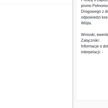
pismo Pełnomocn
Drogowego z dn
odpowiedzi kse
Wójta.
Wnioski, ewentu
Załączniki:
Informacje o d
interpelacji: -