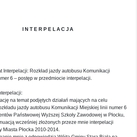
I N T E R P E L A C J A
t Interpelacji: Rozkład jazdy autobusu Komunikacji
numer 6 – postęp w przedmiocie interpelacji.
terpelacji:
ację na temat podjętych działań mających na celu
zkładu jazdy autobusu Komunikacji Miejskiej linii numer 6
dentów Państwowej Wyższej Szkoły Zawodowej w Płocku,
uacją wcześniej złożonych przeze mnie interpelacji
y Miasta Płocka 2010-2014.
nanie mnie z odpowiedzią Wójta Gminy Stara Biała na