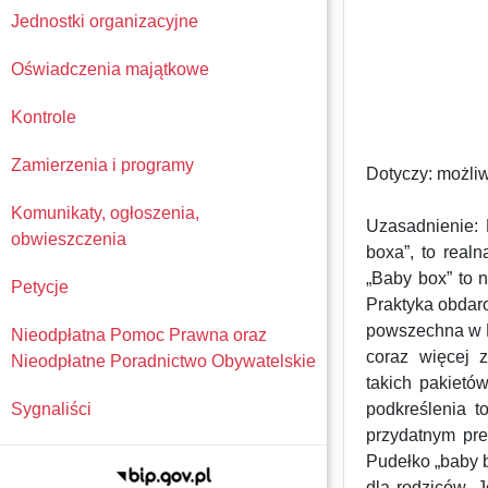
Jednostki organizacyjne
Oświadczenia majątkowe
Kontrole
Zamierzenia i programy
Dotyczy: możliw
Komunikaty, ogłoszenia,
Uzasadnienie:
obwieszczenia
boxa”, to real
„Baby box” to 
Petycje
Praktyka obdar
powszechna w F
Nieodpłatna Pomoc Prawna oraz
coraz więcej 
Nieodpłatne Poradnictwo Obywatelskie
takich pakietó
Sygnaliści
podkreślenia t
przydatnym pre
Pudełko „baby 
dla rodziców. 