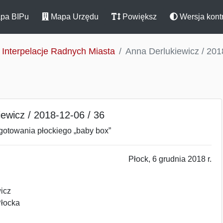
pa BIPu
Mapa Urzędu
Powiększ
Wersja kont
Interpelacje Radnych Miasta
Anna Derlukiewicz / 201
ewicz / 2018-12-06 / 36
gotowania płockiego „baby box”
Płock, 6 grudnia 2018 r.
icz
łocka