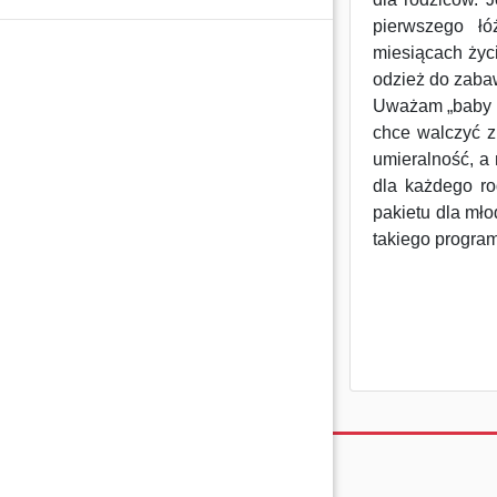
pierwszego ł
miesiącach życ
odzież do zaba
Uważam „baby b
chce walczyć 
umieralność, a
dla każdego ro
pakietu dla mło
takiego program