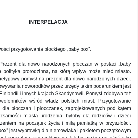
INTERPELACJA
ości przygotowania płockiego „baby box”.
 Prezent dla nowo narodzonych płocczan w postaci „baby
na polityka prorodzinna, na którą wpływ może mieć miasto.
nietypowy pomysł na prezent dla nowo narodzonych dzieci.
owywania noworodków przez urzędy takim podarunkiem jest
inlandii i innych krajach Skandynawii. Pomysł zdobywa też
zwolenników wśród władz polskich miast. Przygotowanie
w dla płocczan i płocczanek, zaprojektowanych pod kątem
ożsamości miasta urodzenia, byłoby dla rodziców i dzieci
zentem na początek życia i miłą pamiątką w przyszłości.
box” jest wyprawką dla niemowlaka i pakietem początkowym
Jest specjalnie zaprojektowany, tak by można go użyć jako