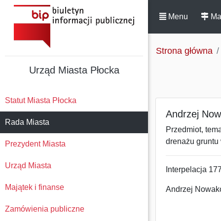
Menu
Ma
Strona główna
Urząd Miasta Płocka
Statut Miasta Płocka
Andrzej Now
Rada Miasta
Przedmiot, temat
drenażu gruntu 
Prezydent Miasta
Urząd Miasta
Interpelacja 17
Majątek i finanse
Andrzej Nowak
Zamówienia publiczne