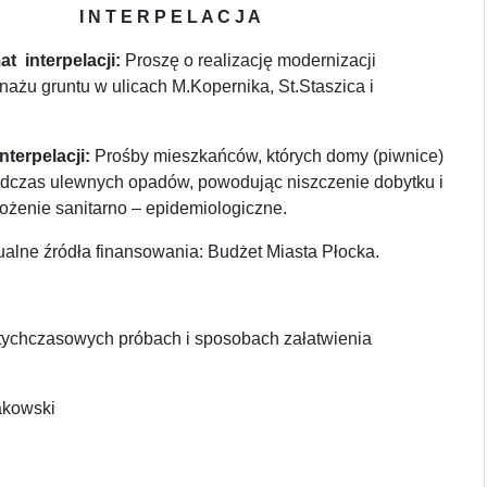
I N T E R P E L A C J A
t interpelacji:
Proszę o realizację modernizacji
renażu gruntu w ulicach M.Kopernika, St.Staszica i
nterpelacji:
Prośby mieszkańców, których domy (piwnice)
dczas ulewnych opadów, powodując niszczenie dobytku i
ożenie sanitarno – epidemiologiczne.
alne źródła finansowania: Budżet Miasta Płocka.
otychczasowych próbach i sposobach załatwienia
akowski