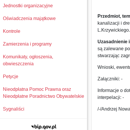
Jednostki organizacyjne
Przedmiot, tema
Oświadczenia majątkowe
kanalizacji i d
L.Krzywickiego.
Kontrole
Uzasadnienie i
Zamierzenia i programy
są zalewane po
stwarzając zagr
Komunikaty, ogłoszenia,
obwieszczenia
Wnioski, ewentu
Petycje
Załączniki: -
Nieodpłatna Pomoc Prawna oraz
Informacje o d
Nieodpłatne Poradnictwo Obywatelskie
interpelacji: -
Sygnaliści
/-/Andrzej Now