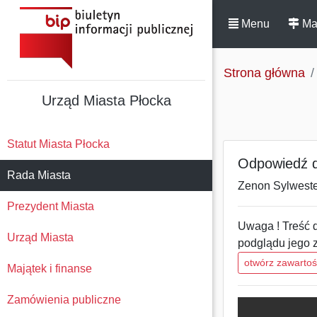
Menu
Ma
Strona główna
Urząd Miasta Płocka
Statut Miasta Płocka
Odpowiedź do
Rada Miasta
Zenon Sylweste
Prezydent Miasta
Uwaga ! Treść d
Urząd Miasta
podglądu jego 
otwórz zawarto
Majątek i finanse
Zamówienia publiczne