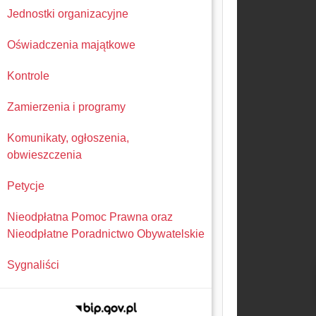
Jednostki organizacyjne
Oświadczenia majątkowe
Kontrole
Zamierzenia i programy
Komunikaty, ogłoszenia,
obwieszczenia
Petycje
Nieodpłatna Pomoc Prawna oraz
Nieodpłatne Poradnictwo Obywatelskie
Sygnaliści