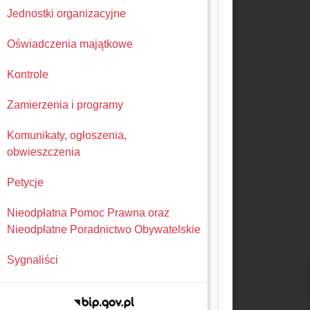
Jednostki organizacyjne
Oświadczenia majątkowe
Kontrole
Zamierzenia i programy
Komunikaty, ogłoszenia,
obwieszczenia
Petycje
Nieodpłatna Pomoc Prawna oraz
Nieodpłatne Poradnictwo Obywatelskie
Sygnaliści