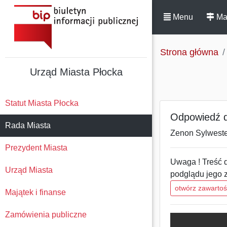
Menu
Ma
Strona główna
Urząd Miasta Płocka
Statut Miasta Płocka
Odpowiedź do
Rada Miasta
Zenon Sylweste
Prezydent Miasta
Uwaga ! Treść d
Urząd Miasta
podglądu jego 
otwórz zawarto
Majątek i finanse
Zamówienia publiczne