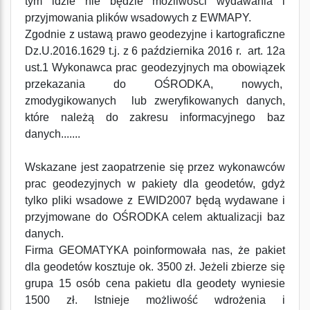
tym idzie nie będzie możliwości wydawania i
przyjmowania plików wsadowych z EWMAPY.
Zgodnie z ustawą prawo geodezyjne i kartograficzne
Dz.U.2016.1629 t.j. z 6 października 2016 r. art. 12a
ust.1 Wykonawca prac geodezyjnych ma obowiązek
przekazania do OŚRODKA, nowych,
zmodygikowanych lub zweryfikowanych danych,
które należą do zakresu informacyjnego baz
danych.......
Wskazane jest zaopatrzenie się przez wykonawców
prac geodezyjnych w pakiety dla geodetów, gdyż
tylko pliki wsadowe z EWID2007 będą wydawane i
przyjmowane do OŚRODKA celem aktualizacji baz
danych.
Firma GEOMATYKA poinformowała nas, że pakiet
dla geodetów kosztuje ok. 3500 zł. Jeżeli zbierze się
grupa 15 osób cena pakietu dla geodety wyniesie
1500 zł. Istnieje możliwość wdrożenia i