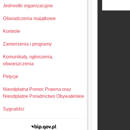
Jednostki organizacyjne
Oświadczenia majątkowe
Kontrole
Zamierzenia i programy
Komunikaty, ogłoszenia,
obwieszczenia
Petycje
Nieodpłatna Pomoc Prawna oraz
Nieodpłatne Poradnictwo Obywatelskie
Sygnaliści