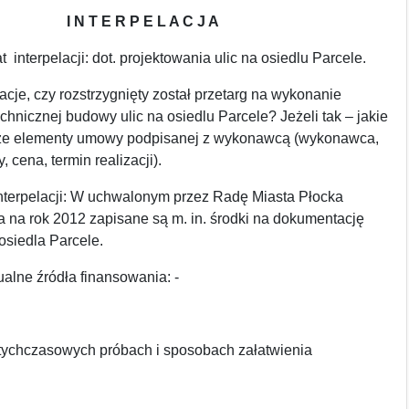
I N T E R P E L A C J A
 interpelacji: dot. projektowania ulic na osiedlu Parcele.
acje, czy rozstrzygnięty został przetarg na wykonanie
chnicznej budowy ulic na osiedlu Parcele? Jeżeli tak – jakie
jsze elementy umowy podpisanej z wykonawcą (wykonawca,
 cena, termin realizacji).
nterpelacji: W uchwalonym przez Radę Miasta Płocka
 na rok 2012 zapisane są m. in. środki na dokumentację
 osiedla Parcele.
alne źródła finansowania: -
otychczasowych próbach i sposobach załatwienia