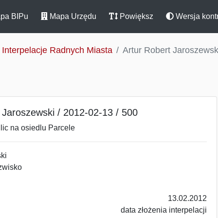
pa BIPu
Mapa Urzędu
Powiększ
Wersja kont
Interpelacje Radnych Miasta
Artur Robert Jaroszewsk
 Jaroszewski / 2012-02-13 / 500
lic na osiedlu Parcele
ki
wisko
13.02.2012
 złożenia interpelacji