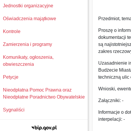
Jednostki organizacyjne
Oświadczenia majątkowe
Przedmiot, temat
Proszę o inform
Kontrole
dokumentacji te
Zamierzenia i programy
są najistotnie
zakres rzeczowy,
Komunikaty, ogłoszenia,
Uzasadnienie i
obwieszczenia
Budżecie Miasta
Petycje
techniczną ulic
Wnioski, ewentu
Nieodpłatna Pomoc Prawna oraz
Nieodpłatne Poradnictwo Obywatelskie
Załączniki: -
Sygnaliści
Informacje o d
interpelacji: -