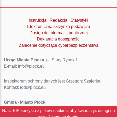
Instrukcja
|
Redakcja
|
Statystyki
Elektroniczna skrzynka podawcza
Dostęp do informacji publicznej
Deklaracja dostępności
Zalecenie dotyczące cyberbezpieczeństwa
Urząd Miasta Płocka
, pl. Stary Rynek 1
E-mail: info@plock.eu
Inspektorem ochrony danych jest Grzegorz Szajerka.
Kontakt: iod@plock.eu
Gmina - Miasto Płock
Pl. Stary Rynek 1
Nasz BIP korzysta z plików cookies, aby świadczyć usługi na
09-400 Płock
najwyższym poziomie.