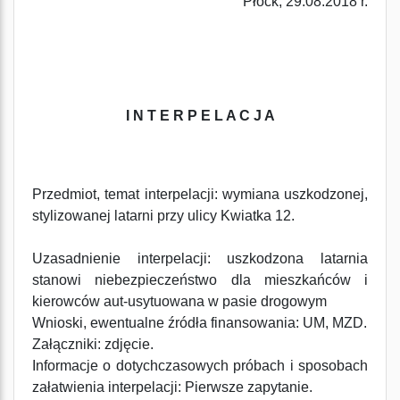
Płock, 29.08.2018 r.
I N T E R P E L A C J A
Przedmiot, temat interpelacji: wymiana uszkodzonej,
stylizowanej latarni przy ulicy Kwiatka 12.
Uzasadnienie interpelacji: uszkodzona latarnia
stanowi niebezpieczeństwo dla mieszkańców i
kierowców aut-usytuowana w pasie drogowym
Wnioski, ewentualne źródła finansowania: UM, MZD.
Załączniki: zdjęcie.
Informacje o dotychczasowych próbach i sposobach
załatwienia interpelacji: Pierwsze zapytanie.