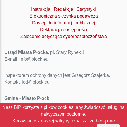
Instrukcja
|
Redakcja
|
Statystyki
Elektroniczna skrzynka podawcza
Dostęp do informacji publicznej
Deklaracja dostępności
Zalecenie dotyczące cyberbezpieczeństwa
Urząd Miasta Płocka
, pl. Stary Rynek 1
E-mail: info@plock.eu
Inspektorem ochrony danych jest Grzegorz Szajerka.
Kontakt: iod@plock.eu
Gmina - Miasto Płock
Pl. Stary Rynek 1
Nasz BIP korzysta z plików cookies, aby świadczyć usługi na
09-400 Płock
najwyższym poziomie.
NIP: 774-31-35-712
Korzystanie z naszej witryny oznacza, że będą one
Regon: 611016086