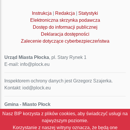
Instrukcja
|
Redakcja
|
Statystyki
Elektroniczna skrzynka podawcza
Dostęp do informacji publicznej
Deklaracja dostępności
Zalecenie dotyczące cyberbezpieczeństwa
Urząd Miasta Płocka
, pl. Stary Rynek 1
E-mail: info@plock.eu
Inspektorem ochrony danych jest Grzegorz Szajerka.
Kontakt: iod@plock.eu
Gmina - Miasto Płock
Pl. Stary Rynek 1
Nasz BIP korzysta z plików cookies, aby świadczyć usługi na
09-400 Płock
najwyższym poziomie.
NIP: 774-31-35-712
Korzystanie z naszej witryny oznacza, że będą one