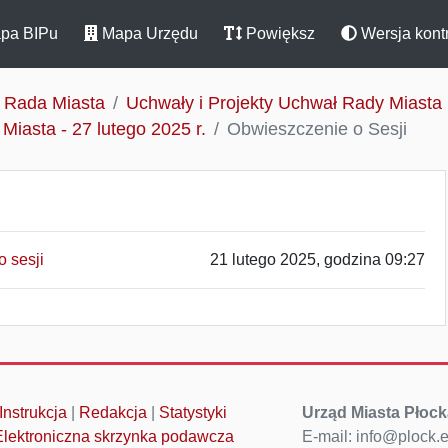
pa BIPu
Mapa Urzędu
Powiększ
Wersja kont
Rada Miasta
Uchwały i Projekty Uchwał Rady Miasta
Miasta - 27 lutego 2025 r.
Obwieszczenie o Sesji
 sesji
21 lutego 2025, godzina 09:27
Instrukcja
|
Redakcja
|
Statystyki
Urząd Miasta Płock
Elektroniczna skrzynka podawcza
E-mail: info@plock.