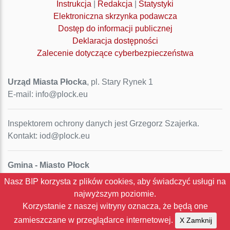
Instrukcja
|
Redakcja
|
Statystyki
Elektroniczna skrzynka podawcza
Dostęp do informacji publicznej
Deklaracja dostępności
Zalecenie dotyczące cyberbezpieczeństwa
Urząd Miasta Płocka
, pl. Stary Rynek 1
E-mail: info@plock.eu
Inspektorem ochrony danych jest Grzegorz Szajerka.
Kontakt: iod@plock.eu
Gmina - Miasto Płock
Pl. Stary Rynek 1
Nasz BIP korzysta z plików cookies, aby świadczyć usługi na
09-400 Płock
najwyższym poziomie.
NIP: 774-31-35-712
Korzystanie z naszej witryny oznacza, że będą one
Regon: 611016086
zamieszczane w przeglądarce internetowej.
X Zamknij