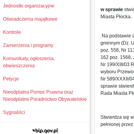
Jednostki organizacyjne
w sprawie
stwi
Miasta Płocka.
Oświadczenia majątkowe
Kontrole
Na podstawie ar
gminnym (Dz. U.
Zamierzenia i programy
poz. 558, Nr 11
162 poz. 1568, 
Komunikaty, ogłoszenia,
Nr 199/XIII/03 
obwieszczenia
wyboru Przewod
Petycje
Nr 589/XXXII/0
sprawie stwier
Nieodpłatna Pomoc Prawna oraz
Rada Miasta Pł
Nieodpłatne Poradnictwo Obywatelskie
Sygnaliści
Stwierdza się 
pełnionej prze