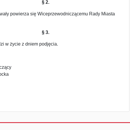
§ 2.
wały powierza się Wiceprzewodniczącemu Rady Miasta
§ 3.
i w życie z dniem podjęcia.
czący
ocka