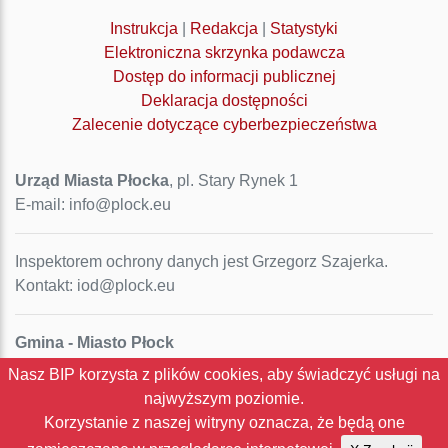
Instrukcja
|
Redakcja
|
Statystyki
Elektroniczna skrzynka podawcza
Dostęp do informacji publicznej
Deklaracja dostępności
Zalecenie dotyczące cyberbezpieczeństwa
Urząd Miasta Płocka
, pl. Stary Rynek 1
E-mail: info@plock.eu
Inspektorem ochrony danych jest Grzegorz Szajerka.
Kontakt: iod@plock.eu
Gmina - Miasto Płock
Pl. Stary Rynek 1
Nasz BIP korzysta z plików cookies, aby świadczyć usługi na
09-400 Płock
najwyższym poziomie.
NIP: 774-31-35-712
Korzystanie z naszej witryny oznacza, że będą one
Regon: 611016086