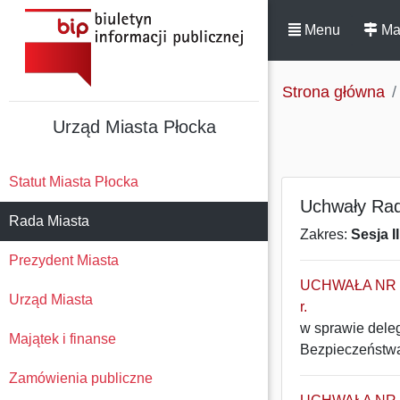
Menu
Ma
Strona główna
Urząd Miasta Płocka
Statut Miasta Płocka
Uchwały Rad
Rada Miasta
Zakres:
Sesja I
Prezydent Miasta
UCHWAŁA NR 33
Urząd Miasta
r.
w sprawie dele
Majątek i finanse
Bezpieczeństwa
Zamówienia publiczne