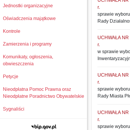
UCHWAŁA NR 32
Jednostki organizacyjne
r.
sprawie wyboru 
Oświadczenia majątkowe
Rady Działalno
Kontrole
UCHWAŁA NR 31
Zamierzenia i programy
r.
w sprawie wybo
Komunikaty, ogłoszenia,
Inwentaryzacyj
obwieszczenia
UCHWAŁA NR 30
Petycje
r.
sprawie wyboru 
Nieodpłatna Pomoc Prawna oraz
Rady Miasta Pł
Nieodpłatne Poradnictwo Obywatelskie
Sygnaliści
UCHWAŁA NR 29
r.
sprawie wyboru