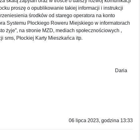
a skalą zapytań oraz w trosce o dalszy rozwój komunikacji
cku proszę o opublikowanie takiej informacji i instrukcji
rzeniesienia środków od starego operatora na konto
ra Systemu Płockiego Roweru Miejskiego w informatorach
sto żyje”, na stronie MZD, mediach społecznościowych ,
ji sms, Płockiej Karty Mieszkańca itp.
aria
a
06 lipca 2023, godzina 13:33