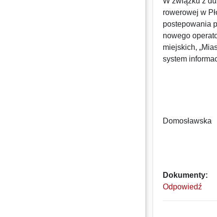
W związku z duż
rowerowej w Pło
postepowania p
nowego operato
miejskich, „Mia
system informac
D
Domosławsk
Dokumenty:
Odpowiedź