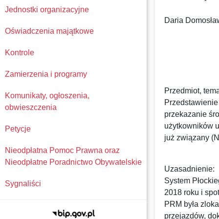
22
Jednostki organizacyjne
Daria Domosła
Oświadczenia majątkowe
Kontrole
INT
Zamierzenia i programy
Przedmiot, temat
Komunikaty, ogłoszenia,
Przedstawienie
obwieszczenia
przekazanie śr
użytkowników u 
Petycje
już związany (N
Nieodpłatna Pomoc Prawna oraz
Nieodpłatne Poradnictwo Obywatelskie
Uzasadnienie:
System Płockie
Sygnaliści
2018 roku i spo
PRM była zloka
przejazdów, do