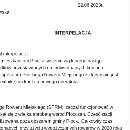
.06.2023r.
wska
ERPELACJA
 interpelacji :
 mieszkańcom Płocka systemu wg którego nastąpi
odków pozostawionych na indywidualnych kontach
operatora Płockiego Roweru Miejskiego z którym nie jest
extbike) na konta u nowego operatora
go Roweru Miejskiego (SPRM) zaczął funkcjonować w
tkał się z wielką aprobatą wśród Płocczan. Cześć stacji
lizowana poza obszarem gminy Płock. Całkowity czas
konanych przy użyciu wypożyczonych rowerów w 2020 roku