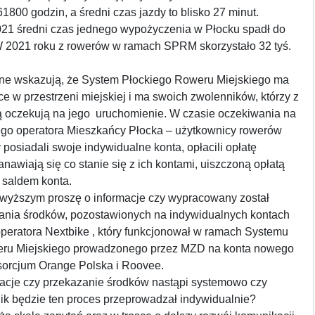
1800 godzin, a średni czas jazdy to blisko 27 minut.
21 średni czas jednego wypożyczenia w Płocku spadł do
 W 2021 roku z rowerów w ramach SPRM skorzystało 32 tyś.
ne wskazują, że System Płockiego Roweru Miejskiego ma
ce w przestrzeni miejskiej i ma swoich zwolenników, którzy z
ią oczekują na jego uruchomienie. W czasie oczekiwania na
go operatora Mieszkańcy Płocka – użytkownicy rowerów
y posiadali swoje indywidualne konta, opłacili opłatę
anawiają się co stanie się z ich kontami, uiszczoną opłatą
z saldem konta.
wyższym proszę o informacje czy wypracowany został
ania środków, pozostawionych na indywidualnych kontach
peratora Nextbike , który funkcjonował w ramach Systemu
eru Miejskiego prowadzonego przez MZD na konta nowego
nsorcjum Orange Polska i Roovee.
macje czy przekazanie środków nastąpi systemowo czy
ik będzie ten proces przeprowadzał indywidualnie?