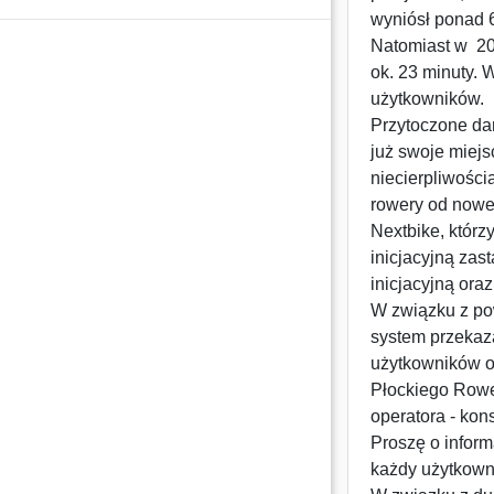
wyniósł ponad 6
Natomiast w 20
ok. 23 minuty.
użytkowników.
Przytoczone da
już swoje miejs
niecierpliwośc
rowery od nowe
Nextbike, którz
inicjacyjną zast
inicjacyjną ora
W związku z po
system przekaz
użytkowników o
Płockiego Row
operatora - ko
Proszę o infor
każdy użytkown