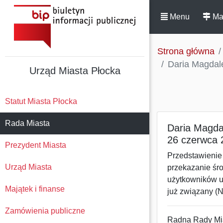
Menu
Ma
Strona główna
Daria Magdale
Urząd Miasta Płocka
Statut Miasta Płocka
Rada Miasta
Daria Magda
26 czerwca 
Prezydent Miasta
Przedstawienie
Urząd Miasta
przekazanie śr
użytkowników u 
Majątek i finanse
już związany (N
Zamówienia publiczne
Radna Ra