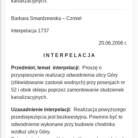
kanalizacyjnych.
Barbara Smardzewska – Czmiel
Interpelacja 1737
20.06.2006 r.
I N T E R P E L A C J A
Przedmiot, temat interpelacji:
Proszę o
przyspieszenie realizacji odwodnienia ulicy Góry
(zlikwidowanie zastoisk wodnych) przy posesjach nr
52 i obok sklepu poprzez zamontowanie studzienek
kanalizacyjnych.
Uzasadnienie interpelacji:
Realizacja powyższego
przedsięwzięcia jest bezkwestyjna. Powinno być to
odwodnienie wykonane przy budowie chodnika
wzdłuż ulicy Góry.