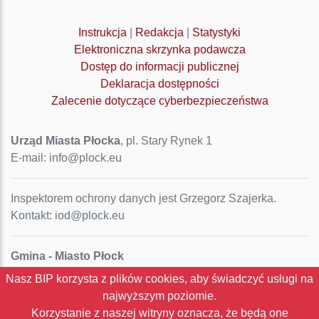
Instrukcja
|
Redakcja
|
Statystyki
Elektroniczna skrzynka podawcza
Dostęp do informacji publicznej
Deklaracja dostępności
Zalecenie dotyczące cyberbezpieczeństwa
Urząd Miasta Płocka
, pl. Stary Rynek 1
E-mail: info@plock.eu
Inspektorem ochrony danych jest Grzegorz Szajerka.
Kontakt: iod@plock.eu
Gmina - Miasto Płock
Pl. Stary Rynek 1
Nasz BIP korzysta z plików cookies, aby świadczyć usługi na
09-400 Płock
najwyższym poziomie.
NIP: 774-31-35-712
Korzystanie z naszej witryny oznacza, że będą one