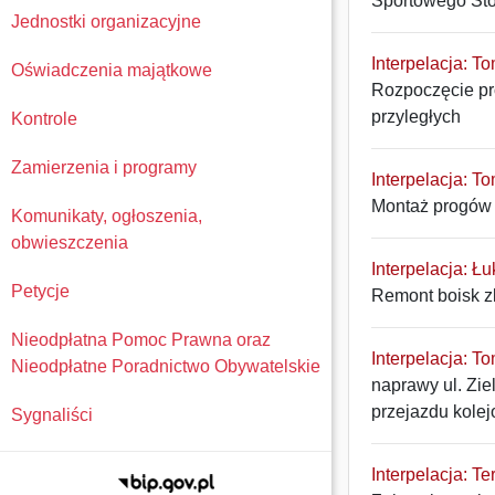
Sportowego Sto
Jednostki organizacyjne
Interpelacja: T
Oświadczenia majątkowe
Rozpoczęcie pro
przyległych
Kontrole
Zamierzenia i programy
Interpelacja: T
Montaż progów 
Komunikaty, ogłoszenia,
obwieszczenia
Interpelacja: Łu
Petycje
Remont boisk z
Nieodpłatna Pomoc Prawna oraz
Interpelacja: T
Nieodpłatne Poradnictwo Obywatelskie
naprawy ul. Zie
przejazdu kole
Sygnaliści
Interpelacja: Te