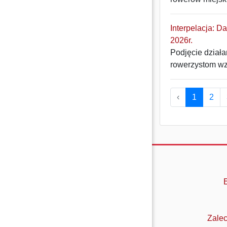
Interpelacja: D
2026r.
Podjęcie działa
rowerzystom wzd
‹
1
2
Zalec