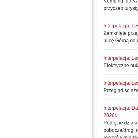
Kemping lub Ka
przyczep turyst
Interpelacja: L
Zamknięte prze
ulicę Górną od 
Interpelacja: L
Elektryczne hul
Interpelacja: L
Przegląd ścież
Interpelacja: D
2026r.
Podjęcie dział
pobocza/drogi r
rowerów miejsk