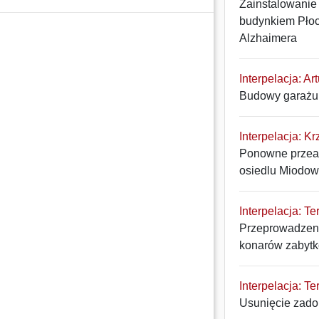
Zainstalowanie
budynkiem Pło
Alzhaimera
Interpelacja: Ar
Budowy garażu 
Interpelacja: Kr
Ponowne przean
osiedlu Miodow
Interpelacja: Te
Przeprowadzeni
konarów zabytk
Interpelacja: Te
Usunięcie zadol