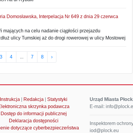
aria Domosławska, Interpelacja Nr 649 z dnia 29 czerwca
ń mających na celu nadanie ciągłości przejazdu
łuż ulicy Tumskiej aż do drogi rowerowej w ulicy Mostowej
3
4
...
7
8
›
Instrukcja
|
Redakcja
|
Statystyki
Urząd Miasta Płock
Elektroniczna skrzynka podawcza
E-mail: info@plock.
Dostęp do informacji publicznej
Deklaracja dostępności
Inspektorem ochrony
enie dotyczące cyberbezpieczeństwa
iod@plock.eu