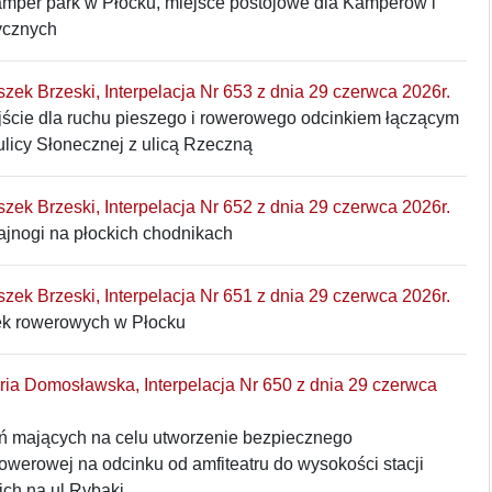
mper park w Płocku, miejsce postojowe dla Kamperów i
ycznych
eszek Brzeski, Interpelacja Nr 653 z dnia 29 czerwca 2026r.
jście dla ruchu pieszego i rowerowego odcinkiem łączącym
ulicy Słonecznej z ulicą Rzeczną
eszek Brzeski, Interpelacja Nr 652 z dnia 29 czerwca 2026r.
ajnogi na płockich chodnikach
eszek Brzeski, Interpelacja Nr 651 z dnia 29 czerwca 2026r.
ek rowerowych w Płocku
aria Domosławska, Interpelacja Nr 650 z dnia 29 czerwca
ań mających na celu utworzenie bezpiecznego
owerowej na odcinku od amfiteatru do wysokości stacji
ich na ul Rybaki