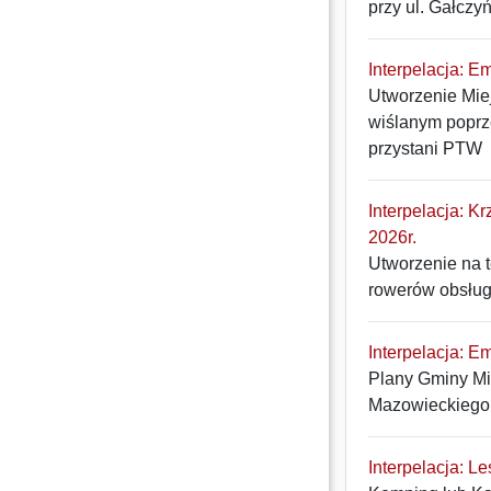
przy ul. Gałczy
Interpelacja: Em
Utworzenie Mie
wiślanym poprz
przystani PTW
Interpelacja: K
2026r.
Utworzenie na 
rowerów obsług
Interpelacja: E
Plany Gminy Mi
Mazowieckiego 
Interpelacja: L